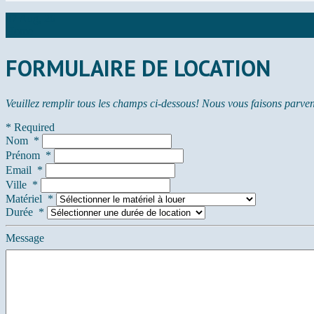
07 Aug, 26
Home
FORMULAIRE DE LOCATION
Veuillez remplir tous les champs ci-dessous! Nous vous faisons parveni
* Required
Nom
*
Prénom
*
Email
*
Ville
*
Matériel
*
Durée
*
Message