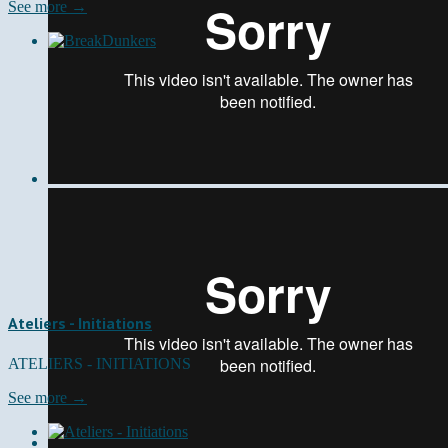
See more →
Ateliers - Initiations
ATELIERS - INITIATIONS
See more →